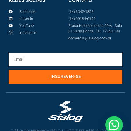
REDES SOCIAIS
CONTATO
Facebook
(14) 3042-1852
Linkedin
(14) 99184-6196
YouTube
Praça Hipolito Lopes, 99-A , Sala
01 Barra Bonita - SP, 17340-144
Instagram
comercial@sialog.com.br
INSCREVER-SE
© All rights reserved - SIALOG TECNOLOGIA DA INFORMAÇÃO