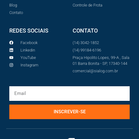
Blog
Controle de Frota
Contato
REDES SOCIAIS
CONTATO
Facebook
(14) 3042-1852
Linkedin
(14) 99184-6196
YouTube
Praça Hipolito Lopes, 99-A , Sala
01 Barra Bonita - SP, 17340-144
Instagram
comercial@sialog.com.br
INSCREVER-SE