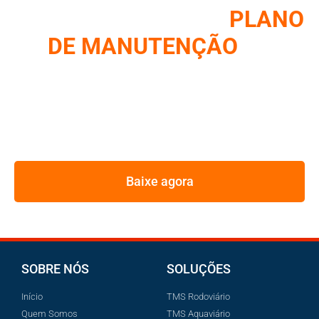
COMO MONTAR UM
PLANO
DE MANUTENÇÃO
DE
FROTA
REUNIMOS NESSE E-BOOK A ESTRATÉGIA UTILIZADA
PELOS MAIORES GESTORES DE FROTA
Baixe agora
SOBRE NÓS
SOLUÇÕES
Início
TMS Rodoviário
Quem Somos
TMS Aquaviário