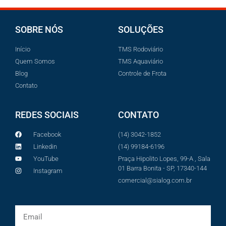
SOBRE NÓS
SOLUÇÕES
Início
TMS Rodoviário
Quem Somos
TMS Aquaviário
Blog
Controle de Frota
Contato
REDES SOCIAIS
CONTATO
Facebook
(14) 3042-1852
Linkedin
(14) 99184-6196
YouTube
Praça Hipolito Lopes, 99-A , Sala
01 Barra Bonita - SP, 17340-144
Instagram
comercial@sialog.com.br