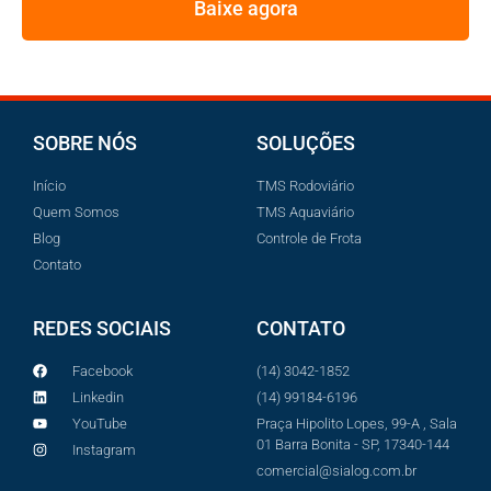
Baixe agora
SOBRE NÓS
SOLUÇÕES
Início
TMS Rodoviário
Quem Somos
TMS Aquaviário
Blog
Controle de Frota
Contato
REDES SOCIAIS
CONTATO
Facebook
(14) 3042-1852
Linkedin
(14) 99184-6196
YouTube
Praça Hipolito Lopes, 99-A , Sala
01 Barra Bonita - SP, 17340-144
Instagram
comercial@sialog.com.br