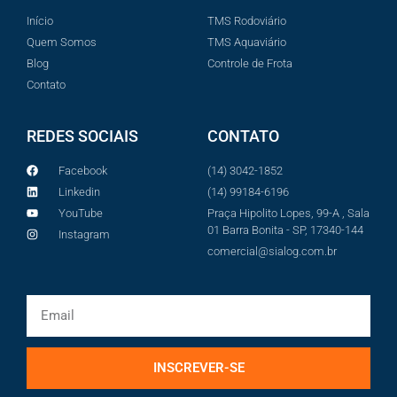
Início
TMS Rodoviário
Quem Somos
TMS Aquaviário
Blog
Controle de Frota
Contato
REDES SOCIAIS
CONTATO
Facebook
(14) 3042-1852
Linkedin
(14) 99184-6196
YouTube
Praça Hipolito Lopes, 99-A , Sala
01 Barra Bonita - SP, 17340-144
Instagram
comercial@sialog.com.br
INSCREVER-SE