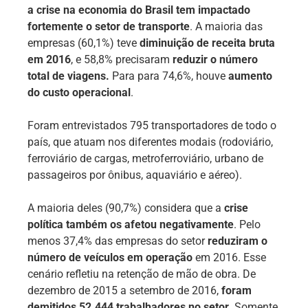
a crise na economia do Brasil tem impactado
fortemente o setor de transporte
. A maioria das
empresas (60,1%) teve
diminuição de receita bruta
em 2016
, e 58,8% precisaram
reduzir o número
total de viagens.
Para para 74,6%, houve
aumento
do custo operacional
.
Foram entrevistados 795 transportadores de todo o
país, que atuam nos diferentes modais (rodoviário,
ferroviário de cargas, metroferroviário, urbano de
passageiros por ônibus, aquaviário e aéreo).
A maioria deles (90,7%) considera que a
crise
política também os afetou negativamente
. Pelo
menos 37,4% das empresas do setor
reduziram o
número de veículos em operação
em 2016. Esse
cenário refletiu na retenção de mão de obra. De
dezembro de 2015 a setembro de 2016,
foram
demitidos 52.444 trabalhadores no setor
. Somente