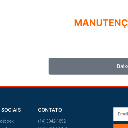
COMO MONTA
MANUTEN
REUNIMOS NESSE E-BOOK A EST
GESTORE
Baix
 SOCIAIS
CONTATO
acebook
(14) 3042-1852