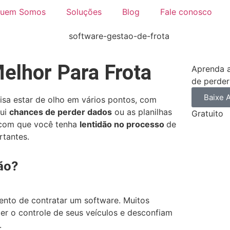
uem Somos
Soluções
Blog
Fale conosco
elhor Para Frota
Aprenda a
de perder
Baixe 
isa estar de olho em vários pontos, com
sui
chances de perder dados
ou as planilhas
Gratuito
o com que você tenha
lentidão no processo
de
rtantes.
tão?
nto de contratar um software. Muitos
zer o controle de seus veículos e desconfiam
.