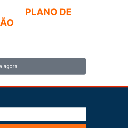
R UM
PLANO DE
ÇÃO
DE FROTA
RATÉGIA UTILIZADA PELOS MAIORES
S DE FROTA
e agora