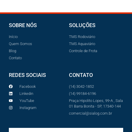
SOBRE NÓS
SOLUÇÕES
Início
TMS Rodoviário
Quem Somos
TMS Aquaviário
Blog
Controle de Frota
Contato
REDES SOCIAIS
CONTATO
Facebook
(14) 3042-1852
Linkedin
(14) 99184-6196
YouTube
Praça Hipolito Lopes, 99-A , Sala
01 Barra Bonita - SP, 17340-144
Instagram
comercial@sialog.com.br