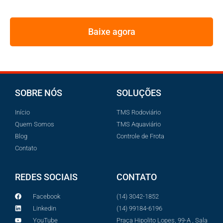
PELOS MAIORES GESTORES DE FROTA
Baixe agora
SOBRE NÓS
SOLUÇÕES
Início
TMS Rodoviário
Quem Somos
TMS Aquaviário
Blog
Controle de Frota
Contato
REDES SOCIAIS
CONTATO
Facebook
(14) 3042-1852
Linkedin
(14) 99184-6196
YouTube
Praça Hipolito Lopes, 99-A , Sala