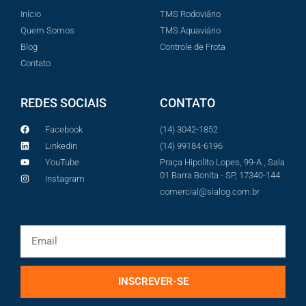
Início
TMS Rodoviário
Quem Somos
TMS Aquaviário
Blog
Controle de Frota
Contato
REDES SOCIAIS
CONTATO
Facebook
(14) 3042-1852
Linkedin
(14) 99184-6196
YouTube
Praça Hipolito Lopes, 99-A , Sala
01 Barra Bonita - SP, 17340-144
Instagram
comercial@sialog.com.br
INSCREVER-SE