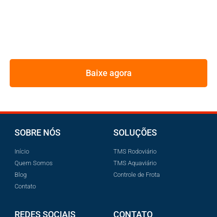
REUNIMOS NESSE E-BOOK A ESTRATÉGIA UTILIZADA
PELOS MAIORES GESTORES DE FROTA
Baixe agora
SOBRE NÓS
SOLUÇÕES
Início
TMS Rodoviário
Quem Somos
TMS Aquaviário
Blog
Controle de Frota
Contato
REDES SOCIAIS
CONTATO