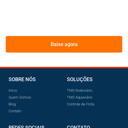
FROTA
REUNIMOS NESSE E-BOOK A ESTRATÉGIA UTILIZADA
PELOS MAIORES GESTORES DE FROTA
Baixe agora
SOBRE NÓS
SOLUÇÕES
Início
TMS Rodoviário
Quem Somos
TMS Aquaviário
Blog
Controle de Frota
Contato
REDES SOCIAIS
CONTATO