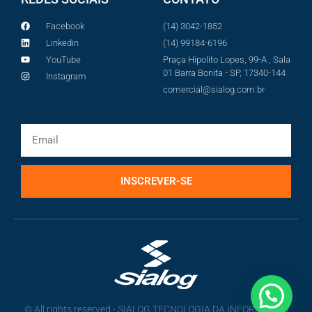
Facebook
(14) 3042-1852
Linkedin
(14) 99184-6196
YouTube
Praça Hipolito Lopes, 99-A , Sala
01 Barra Bonita - SP, 17340-144
Instagram
comercial@sialog.com.br
INSCREVER-SE
© All rights reserved - SIALOG TECNOLOGIA DA INFORMAÇÃO