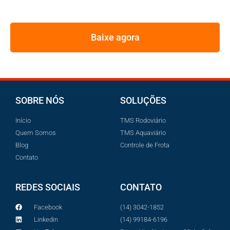
PELOS MAIORES GESTORES DE FROTA
Baixe agora
SOBRE NÓS
SOLUÇÕES
Início
TMS Rodoviário
Quem Somos
TMS Aquaviário
Blog
Controle de Frota
Contato
REDES SOCIAIS
CONTATO
Facebook
(14) 3042-1852
Linkedin
(14) 99184-6196