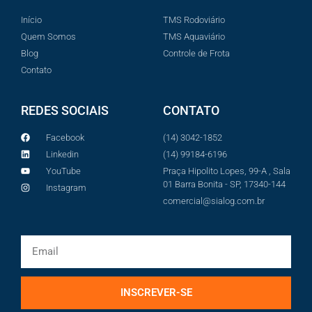
Início
TMS Rodoviário
Quem Somos
TMS Aquaviário
Blog
Controle de Frota
Contato
REDES SOCIAIS
CONTATO
Facebook
(14) 3042-1852
Linkedin
(14) 99184-6196
YouTube
Praça Hipolito Lopes, 99-A , Sala
01 Barra Bonita - SP, 17340-144
Instagram
comercial@sialog.com.br
INSCREVER-SE