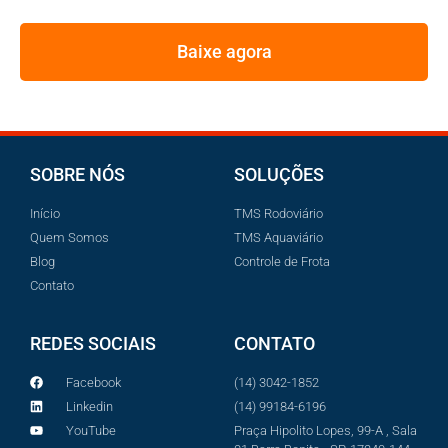
Baixe agora
SOBRE NÓS
SOLUÇÕES
Início
TMS Rodoviário
Quem Somos
TMS Aquaviário
Blog
Controle de Frota
Contato
REDES SOCIAIS
CONTATO
Facebook
(14) 3042-1852
Linkedin
(14) 99184-6196
YouTube
Praça Hipolito Lopes, 99-A , Sala