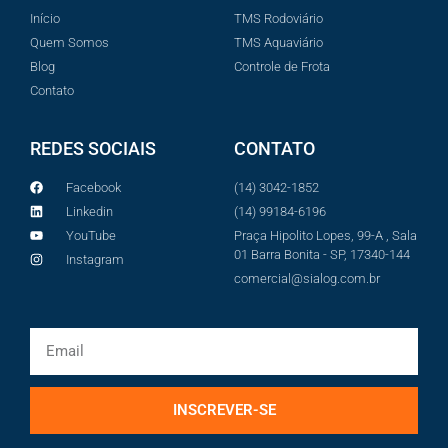
Início
TMS Rodoviário
Quem Somos
TMS Aquaviário
Blog
Controle de Frota
Contato
REDES SOCIAIS
CONTATO
Facebook
(14) 3042-1852
Linkedin
(14) 99184-6196
YouTube
Praça Hipolito Lopes, 99-A , Sala
01 Barra Bonita - SP, 17340-144
Instagram
comercial@sialog.com.br
INSCREVER-SE