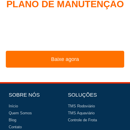
PLANO DE MANUTENÇÃO
DE FROTA
REUNIMOS NESSE E-BOOK A ESTRATÉGIA
UTILIZADA PELOS MAIORES GESTORES DE FROTA
Baixe agora
SOBRE NÓS
SOLUÇÕES
Início
TMS Rodoviário
Quem Somos
TMS Aquaviário
Blog
Controle de Frota
Contato