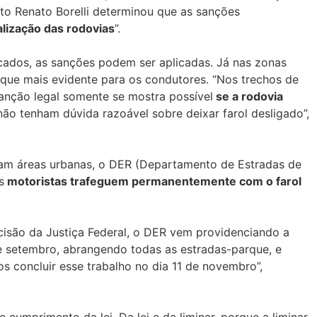
tuto Renato Borelli determinou que as sanções
alização das rodovias
”.
icados, as sanções podem ser aplicadas. Já nas zonas
que mais evidente para os condutores. “Nos trechos de
anção legal somente se mostra possível
se a rodovia
ão tenham dúvida razoável sobre deixar farol desligado”,
rtam áreas urbanas, o DER (Departamento de Estradas de
s
motoristas trafeguem permanentemente com o farol
cisão da Justiça Federal, o DER vem providenciando a
e setembro, abrangendo todas as estradas-parque, e
 concluir esse trabalho no dia 11 de novembro”,
 cumprimento da lei. Da lei e da liminar, porque a liminar