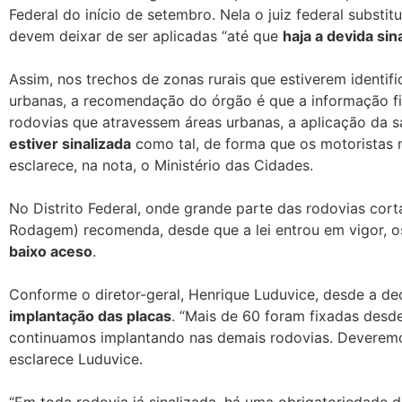
Federal do início de setembro. Nela o juiz federal substi
devem deixar de ser aplicadas “até que
haja a devida sin
Assim, nos trechos de zonas rurais que estiverem identif
urbanas, a recomendação do órgão é que a informação fi
rodovias que atravessem áreas urbanas, a aplicação da s
estiver sinalizada
como tal, de forma que os motoristas n
esclarece, na nota, o Ministério das Cidades.
No Distrito Federal, onde grande parte das rodovias co
Rodagem) recomenda, desde que a lei entrou em vigor, o
baixo aceso
.
Conforme o diretor-geral, Henrique Luduvice, desde a de
implantação das placas
. “Mais de 60 foram fixadas desd
continuamos implantando nas demais rodovias. Deveremos
esclarece Luduvice.
“Em toda rodovia já sinalizada, há uma obrigatoriedade de