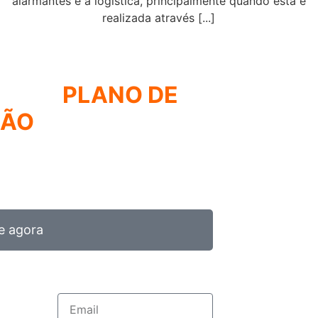
alarmantes é a logística, principalmente quando esta é
realizada através [...]
R UM
PLANO DE
ÇÃO
DE FROTA
RATÉGIA UTILIZADA PELOS MAIORES
S DE FROTA
e agora