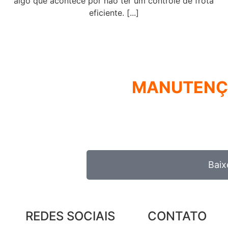
algo que acontece por não ter um controle de frota
eficiente. [...]
COMO MONTA
MANUTEN
REUNIMOS NESSE E-BOOK A EST
GESTORE
Baix
REDES SOCIAIS
CONTATO