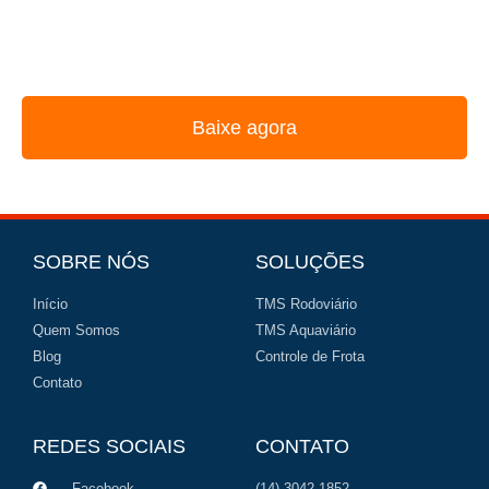
REUNIMOS NESSE E-BOOK A ESTRATÉGIA
UTILIZADA PELOS MAIORES GESTORES DE FROTA
Baixe agora
SOBRE NÓS
SOLUÇÕES
Início
TMS Rodoviário
Quem Somos
TMS Aquaviário
Blog
Controle de Frota
Contato
REDES SOCIAIS
CONTATO
Facebook
(14) 3042-1852