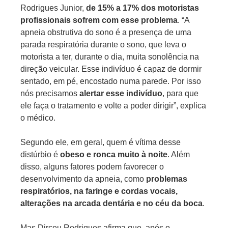
Rodrigues Junior,
de 15% a 17% dos motoristas
profissionais sofrem com esse problema
. “A
apneia obstrutiva do sono é a presença de uma
parada respiratória durante o sono, que leva o
motorista a ter, durante o dia, muita sonolência na
direção veicular. Esse indivíduo é capaz de dormir
sentado, em pé, encostado numa parede. Por isso
nós precisamos
alertar esse indivíduo
, para que
ele faça o tratamento e volte a poder dirigir”, explica
o médico.
Segundo ele, em geral, quem é vítima desse
distúrbio é
obeso e ronca muito à noite
. Além
disso, alguns fatores podem favorecer o
desenvolvimento da apneia, como
problemas
respiratórios, na faringe e cordas vocais,
alterações na arcada dentária e no céu da boca
.
Mas Dirceu Rodrigues afirma que, após o