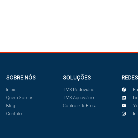
REUN
SOBRE NÓS
SOLUÇÕES
REDES
Início
TMS Rodoviário
F
Quem Somos
TMS Aquaviário
Li
Blog
Controle de Frota
Y
Contato
In