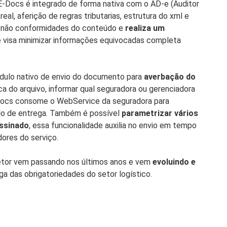
E-Docs é integrado de forma nativa com o AD-e (Auditor
al, aferição de regras tributarias, estrutura do xml e
a não conformidades do conteúdo e
realiza um
 visa minimizar informações equivocadas completa
ódulo nativo de envio do documento para
averbação do
ca do arquivo, informar qual seguradora ou gerenciadora
E-Docs consome o WebService da seguradora para
lo de entrega. Também é possível
parametrizar vários
assinado
, essa funcionalidade auxilia no envio em tempo
ores do serviço.
etor vem passando nos últimos anos e vem
evoluindo e
ga das obrigatoriedades do setor logístico.