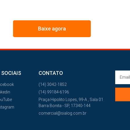
IMOS NESSE E-BOOK A ESTRATÉGIA UTILIZADA PELOS
MAIORES GESTORES DE FROTA
Baixe agora
 SOCIAIS
CONTATO
acebook
(14) 3042-1852
nkedin
(14) 99184-6196
ouTube
Praça Hipolito Lopes, 99-A , Sala 01
Barra Bonita - SP, 17340-144
stagram
comercial@sialog.com.br