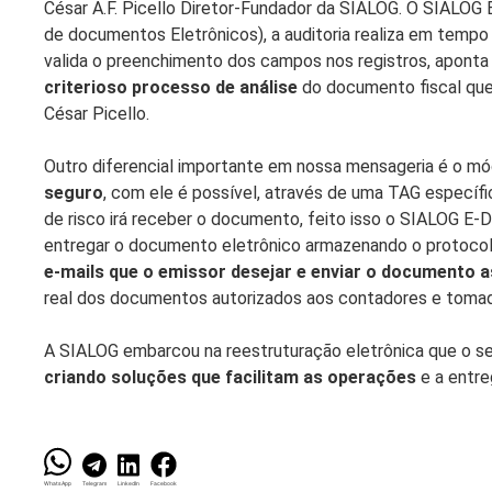
César A.F. Picello Diretor-Fundador da SIALOG. O SIALOG 
de documentos Eletrônicos), a auditoria realiza em tempo re
valida o preenchimento dos campos nos registros, apont
criterioso processo de análise
do documento fiscal que
César Picello.
Outro diferencial importante em nossa mensageria é o m
seguro
, com ele é possível, através de uma TAG específi
de risco irá receber o documento, feito isso o SIALOG 
entregar o documento eletrônico armazenando o protoco
e-mails que o emissor desejar e enviar o documento 
real dos documentos autorizados aos contadores e tomad
A SIALOG embarcou na reestruturação eletrônica que o s
criando soluções que facilitam as operações
e a entre
WhatsApp
Telegram
LinkedIn
Facebook