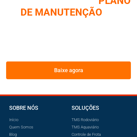
COMO MONTAR UM
PLANO
DE MANUTENÇÃO
DE
FROTA
REUNIMOS NESSE E-BOOK A ESTRATÉGIA UTILIZADA
PELOS MAIORES GESTORES DE FROTA
Baixe agora
SOBRE NÓS
SOLUÇÕES
Início
TMS Rodoviário
Quem Somos
TMS Aquaviário
Blog
Controle de Frota