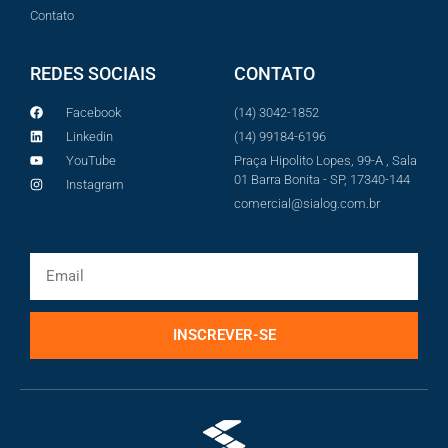
Contato
REDES SOCIAIS
CONTATO
Facebook
(14) 3042-1852
Linkedin
(14) 99184-6196
YouTube
Praça Hipolito Lopes, 99-A , Sala
01 Barra Bonita - SP, 17340-144
Instagram
comercial@sialog.com.br
INSCREVER-SE