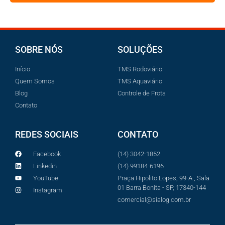
SOBRE NÓS
SOLUÇÕES
Início
TMS Rodoviário
Quem Somos
TMS Aquaviário
Blog
Controle de Frota
Contato
REDES SOCIAIS
CONTATO
Facebook
(14) 3042-1852
Linkedin
(14) 99184-6196
YouTube
Praça Hipolito Lopes, 99-A , Sala
01 Barra Bonita - SP, 17340-144
Instagram
comercial@sialog.com.br