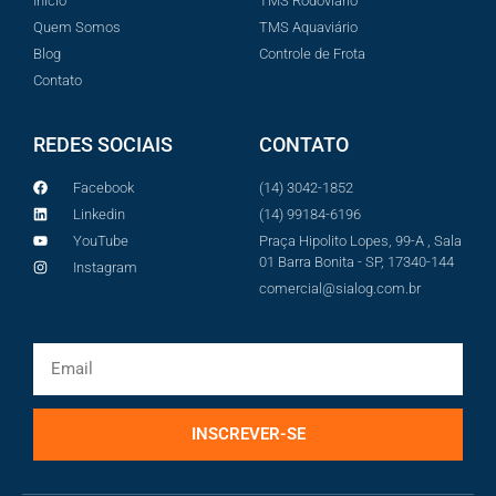
Início
TMS Rodoviário
Quem Somos
TMS Aquaviário
Blog
Controle de Frota
Contato
REDES SOCIAIS
CONTATO
Facebook
(14) 3042-1852
Linkedin
(14) 99184-6196
YouTube
Praça Hipolito Lopes, 99-A , Sala
01 Barra Bonita - SP, 17340-144
Instagram
comercial@sialog.com.br
INSCREVER-SE