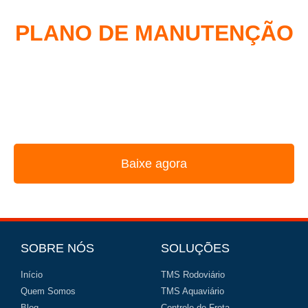
COMO MONTAR UM
PLANO DE MANUTENÇÃO
DE FROTA
REUNIMOS NESSE E-BOOK A ESTRATÉGIA
UTILIZADA PELOS MAIORES GESTORES DE FROTA
Baixe agora
SOBRE NÓS
SOLUÇÕES
Início
TMS Rodoviário
Quem Somos
TMS Aquaviário
Blog
Controle de Frota