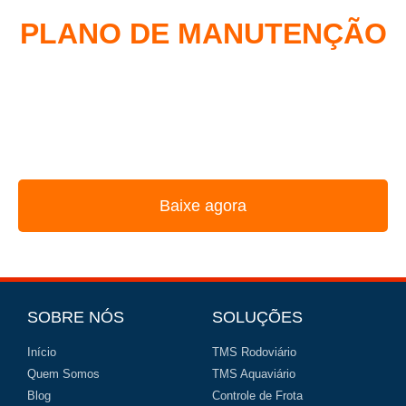
PLANO DE MANUTENÇÃO
DE FROTA
REUNIMOS NESSE E-BOOK A ESTRATÉGIA
UTILIZADA PELOS MAIORES GESTORES DE FROTA
Baixe agora
SOBRE NÓS
SOLUÇÕES
Início
TMS Rodoviário
Quem Somos
TMS Aquaviário
Blog
Controle de Frota