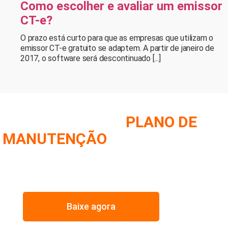
Como escolher e avaliar um emissor
CT-e?
O prazo está curto para que as empresas que utilizam o
emissor CT-e gratuito se adaptem. A partir de janeiro de
2017, o software será descontinuado [...]
OMO MONTAR UM
PLANO DE
MANUTENÇÃO
DE FROTA
IMOS NESSE E-BOOK A ESTRATÉGIA UTILIZADA PELOS
MAIORES GESTORES DE FROTA
Baixe agora