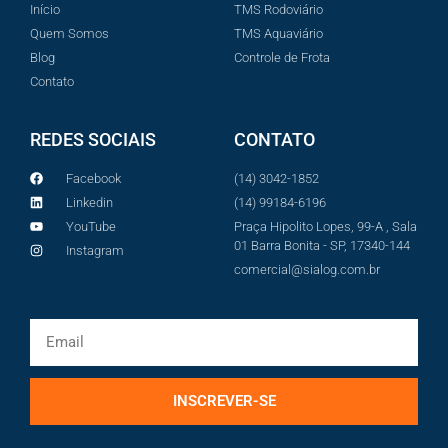
Início
TMS Rodoviário
Quem Somos
TMS Aquaviário
Blog
Controle de Frota
Contato
REDES SOCIAIS
CONTATO
Facebook
(14) 3042-1852
Linkedin
(14) 99184-6196
YouTube
Praça Hipolito Lopes, 99-A , Sala
01 Barra Bonita - SP, 17340-144
Instagram
comercial@sialog.com.br
INSCREVER-SE