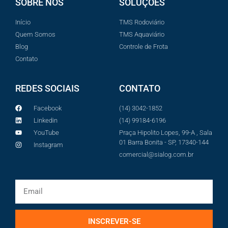
SOBRE NÓS
SOLUÇÕES
Início
TMS Rodoviário
Quem Somos
TMS Aquaviário
Blog
Controle de Frota
Contato
REDES SOCIAIS
CONTATO
Facebook
(14) 3042-1852
Linkedin
(14) 99184-6196
YouTube
Praça Hipolito Lopes, 99-A , Sala
01 Barra Bonita - SP, 17340-144
Instagram
comercial@sialog.com.br
INSCREVER-SE