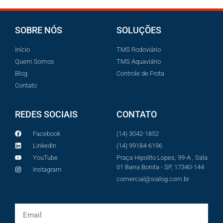
SOBRE NÓS
SOLUÇÕES
Início
TMS Rodoviário
Quem Somos
TMS Aquaviário
Blog
Controle de Frota
Contato
REDES SOCIAIS
CONTATO
Facebook
(14) 3042-1852
Linkedin
(14) 99184-6196
YouTube
Praça Hipolito Lopes, 99-A , Sala
01 Barra Bonita - SP, 17340-144
Instagram
comercial@sialog.com.br