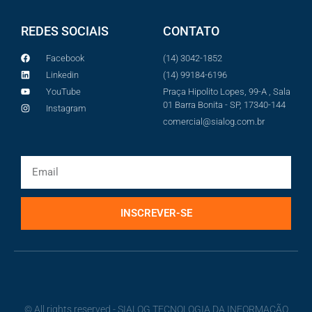
REDES SOCIAIS
CONTATO
Facebook
(14) 3042-1852
Linkedin
(14) 99184-6196
YouTube
Praça Hipolito Lopes, 99-A , Sala
01 Barra Bonita - SP, 17340-144
Instagram
comercial@sialog.com.br
INSCREVER-SE
© All rights reserved - SIALOG TECNOLOGIA DA INFORMAÇÃO