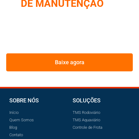
DE MANUTENÇÃO
DE
FROTA
REUNIMOS NESSE E-BOOK A ESTRATÉGIA UTILIZADA
PELOS MAIORES GESTORES DE FROTA
Baixe agora
SOBRE NÓS
SOLUÇÕES
Início
TMS Rodoviário
Quem Somos
TMS Aquaviário
Blog
Controle de Frota
Contato