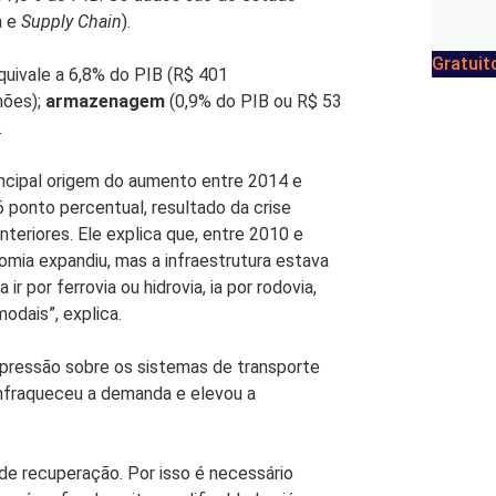
a e
Supply Chain
).
Gratuit
equivale a 6,8% do PIB (R$ 401
hões);
armazenagem
(0,9% do PIB ou R$ 53
.
rincipal origem do aumento entre 2014 e
 ponto percentual, resultado da crise
teriores. Ele explica que, entre 2010 e
omia expandiu, mas a infraestrutura estava
 por ferrovia ou hidrovia, ia por rodovia,
odais”, explica.
a pressão sobre os sistemas de transporte
enfraqueceu a demanda e elevou a
 de recuperação. Por isso é necessário