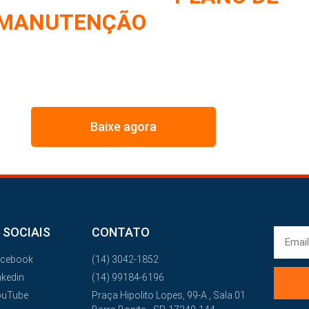
MANUTENÇÃO
DE FROTA
IMOS NESSE E-BOOK A ESTRATÉGIA UTILIZADA PELOS
MAIORES GESTORES DE FROTA
Baixe agora
 SOCIAIS
CONTATO
acebook
(14) 3042-1852
nkedin
(14) 99184-6196
ouTube
Praça Hipolito Lopes, 99-A , Sala 01