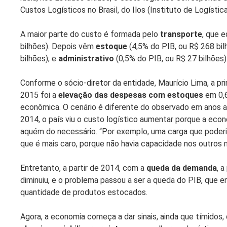
Custos Logísticos no Brasil, do Ilos (Instituto de Logístic
A maior parte do custo é formada pelo
transporte
, que 
bilhões). Depois vêm
estoque
(4,5% do PIB, ou R$ 268 bil
bilhões); e
administrativo
(0,5% do PIB, ou R$ 27 bilhões)
Conforme o sócio-diretor da entidade, Maurício Lima, a p
2015 foi a
elevação das despesas com estoques
em 0,6
econômica. O cenário é diferente do observado em anos an
2014, o país viu o custo logístico aumentar porque a econ
aquém do necessário. “Por exemplo, uma carga que poderia ir
que é mais caro, porque não havia capacidade nos outros m
Entretanto, a partir de 2014, com a
queda da demanda
, 
diminuiu, e o problema passou a ser a queda do PIB, que 
quantidade de produtos estocados.
Agora, a economia começa a dar sinais, ainda que tímidos,