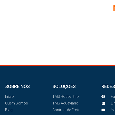
REUN
SOBRE NÓS
SOLUÇÕES
REDES
Início
TMS Rodoviário
F
Quem Somos
TMS Aquaviário
Li
Blog
Controle de Frota
Y