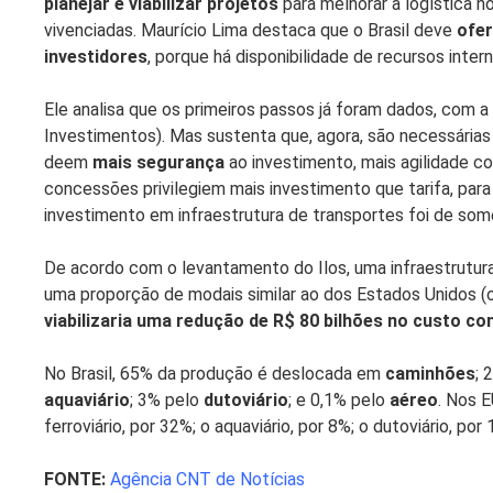
planejar e viabilizar projetos
para melhorar a logística no 
vivenciadas. Maurício Lima destaca que o Brasil deve
ofer
investidores
, porque há disponibilidade de recursos intern
Ele analisa que os primeiros passos já foram dados, com 
Investimentos). Mas sustenta que, agora, são necessárias
deem
mais segurança
ao investimento, mais agilidade 
concessões privilegiem mais investimento que tarifa, para
investimento em infraestrutura de transportes foi de so
De acordo com o levantamento do Ilos, uma infraestrutur
uma proporção de modais similar ao dos Estados Unidos (o
viabilizaria uma redução de R$ 80 bilhões no custo c
No Brasil, 65% da produção é deslocada em
caminhões
; 
aquaviário
; 3% pelo
dutoviário
; e 0,1% pelo
aéreo
. Nos E
ferroviário, por 32%; o aquaviário, por 8%; o dutoviário, por
FONTE:
Agência CNT de Notícias