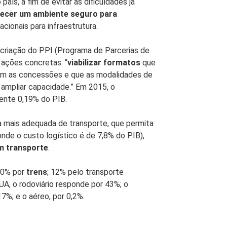
país, a fim de evitar as dificuldades já
ecer um ambiente seguro para
acionais para infraestrutura.
a criação do PPI (Programa de Parcerias de
 ações concretas: “
viabilizar formatos
que
com as concessões e que as modalidades de
 ampliar capacidade.” Em 2015, o
mente 0,19% do PIB.
a mais adequada de transporte, que permita
nde o custo logístico é de 7,8% do PIB),
om transporte
.
20% por
trens
; 12% pelo transporte
UA, o rodoviário responde por 43%; o
 17%; e o aéreo, por 0,2%.