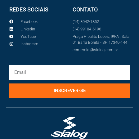
REDES SOCIAIS
CONTATO
Facebook
(14) 3042-1852
Linkedin
(14) 99184-6196
YouTube
Praça Hipolito Lopes, 99-A , Sala
01 Barra Bonita - SP, 17340-144
Instagram
comercial@sialog.com.br
INSCREVER-SE