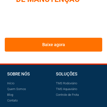
FROTA
REUNIMOS NESSE E-BOOK A ESTRATÉGIA UTILIZADA
PELOS MAIORES GESTORES DE FROTA
Baixe agora
SOBRE NÓS
SOLUÇÕES
Início
TMS Rodoviário
Quem Somos
TMS Aquaviário
Blog
Controle de Frota
Contato