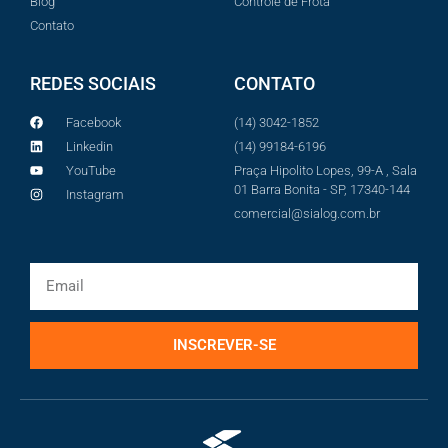
Blog
Controle de Frota
Contato
REDES SOCIAIS
CONTATO
Facebook
(14) 3042-1852
Linkedin
(14) 99184-6196
YouTube
Praça Hipolito Lopes, 99-A , Sala
01 Barra Bonita - SP, 17340-144
Instagram
comercial@sialog.com.br
INSCREVER-SE