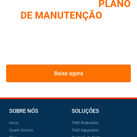
COMO MONTAR UM
PLANO
DE MANUTENÇÃO
DE
FROTA
REUNIMOS NESSE E-BOOK A ESTRATÉGIA UTILIZADA
PELOS MAIORES GESTORES DE FROTA
Baixe agora
SOBRE NÓS
SOLUÇÕES
Início
TMS Rodoviário
Quem Somos
TMS Aquaviário