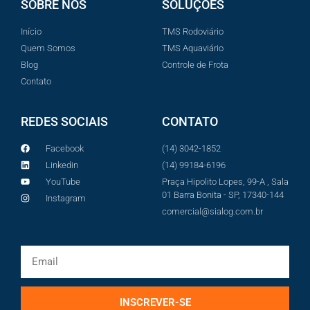
SOBRE NÓS
SOLUÇÕES
Início
TMS Rodoviário
Quem Somos
TMS Aquaviário
Blog
Controle de Frota
Contato
REDES SOCIAIS
CONTATO
Facebook
(14) 3042-1852
Linkedin
(14) 99184-6196
YouTube
Praça Hipolito Lopes, 99-A , Sala
01 Barra Bonita - SP, 17340-144
Instagram
comercial@sialog.com.br
INSCREVER-SE