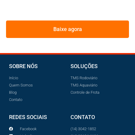
REUNIMOS NESSE E-BOOK A ESTRATÉGIA UTILIZADA
PELOS MAIORES GESTORES DE FROTA
Baixe agora
SOBRE NÓS
SOLUÇÕES
Início
TMS Rodoviário
Quem Somos
TMS Aquaviário
Blog
Controle de Frota
Contato
REDES SOCIAIS
CONTATO
Facebook
(14) 3042-1852