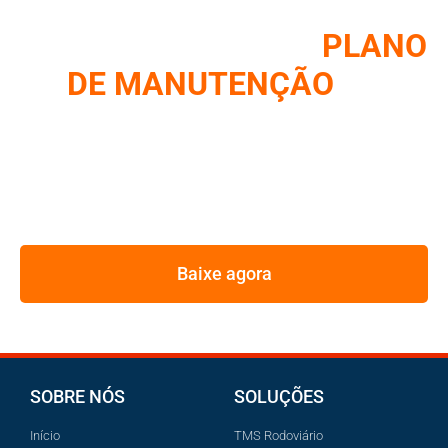
COMO MONTAR UM
PLANO
DE MANUTENÇÃO
DE
FROTA
REUNIMOS NESSE E-BOOK A ESTRATÉGIA UTILIZADA
PELOS MAIORES GESTORES DE FROTA
Baixe agora
SOBRE NÓS
SOLUÇÕES
Início
TMS Rodoviário