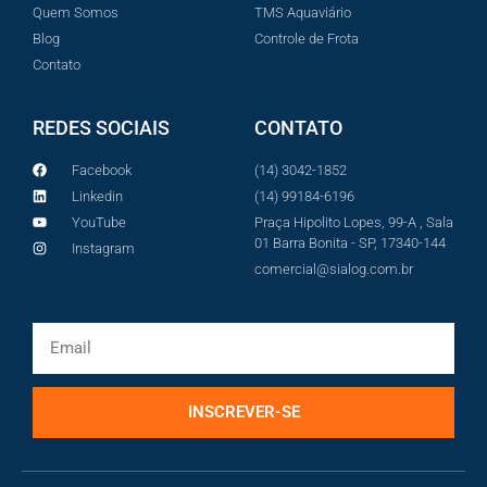
Quem Somos
TMS Aquaviário
Blog
Controle de Frota
Contato
REDES SOCIAIS
CONTATO
Facebook
(14) 3042-1852
Linkedin
(14) 99184-6196
YouTube
Praça Hipolito Lopes, 99-A , Sala
01 Barra Bonita - SP, 17340-144
Instagram
comercial@sialog.com.br
INSCREVER-SE