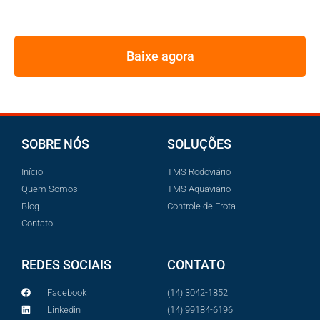
PELOS MAIORES GESTORES DE FROTA
Baixe agora
SOBRE NÓS
SOLUÇÕES
Início
TMS Rodoviário
Quem Somos
TMS Aquaviário
Blog
Controle de Frota
Contato
REDES SOCIAIS
CONTATO
Facebook
(14) 3042-1852
Linkedin
(14) 99184-6196