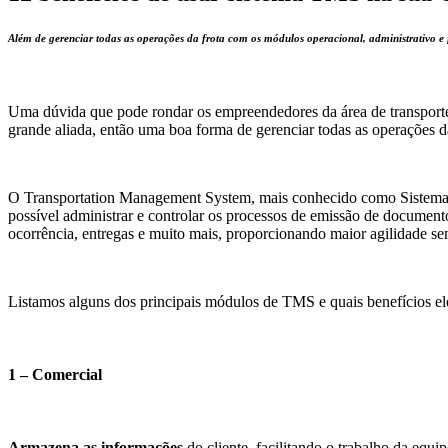
Além de gerenciar todas as operações da frota com os módulos operacional, administrativo e
Uma dúvida que pode rondar os empreendedores da área de transport
grande aliada, então uma boa forma de gerenciar todas as operações 
O Transportation Management System, mais conhecido como Sistema 
possível administrar e controlar os processos de emissão de documento
ocorrência, entregas e muito mais, proporcionando maior agilidade se
Listamos alguns dos principais módulos de TMS e quais benefícios ele
1 – Comercial
Armazena as informações
do cliente, facilitando o trabalho da equi