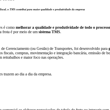
 fiscal, o TMS contribui para maior qualidade e produtividade da empresa
es é como
melhorar a qualidade e produtividade de todo o process
da frota é por meio de um
sistema TMS
.
de Gerenciamento (ou Gestão) de Transportes, foi desenvolvido para
s fiscais, compras, movimentação e integração bancária, emissão de bolet
m retrabalhos e maior foco nas operações.
s trazem ao dia a dia da empresa.
pe comercial ao elaborar negociações de tabela de frete ou interagir com