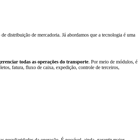
o
de distribuição de mercadoria. Já abordamos que a tecnologia é uma
gerenciar todas as operações do transporte
. Por meio de módulos, é
os, fatura, fluxo de caixa, expedição, controle de terceiros,
 as peculiaridades da operação. É possível, ainda, garantir maior